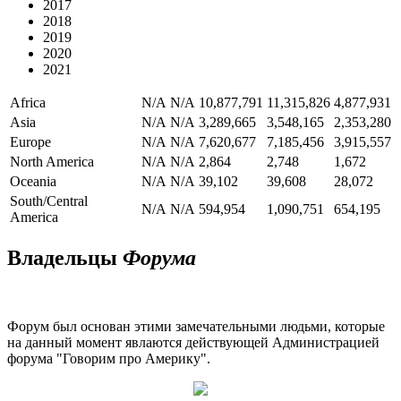
2017
2018
2019
2020
2021
Africa
N/A
N/A
10,877,791
11,315,826
4,877,931
Asia
N/A
N/A
3,289,665
3,548,165
2,353,280
Europe
N/A
N/A
7,620,677
7,185,456
3,915,557
North America
N/A
N/A
2,864
2,748
1,672
Oceania
N/A
N/A
39,102
39,608
28,072
South/Central
N/A
N/A
594,954
1,090,751
654,195
America
Владельцы
Форума
Форум был основан этими замечательными людьми, которые
на данный момент явлаются действующей Администрацией
форума "Говорим про Америку".